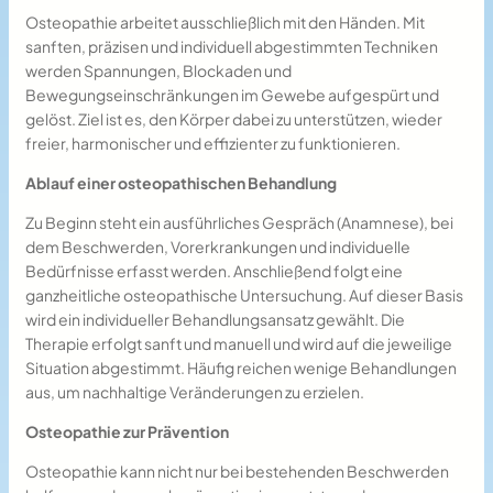
Osteopathie arbeitet ausschließlich mit den Händen. Mit
sanften, präzisen und individuell abgestimmten Techniken
werden Spannungen, Blockaden und
Bewegungseinschränkungen im Gewebe aufgespürt und
gelöst. Ziel ist es, den Körper dabei zu unterstützen, wieder
freier, harmonischer und effizienter zu funktionieren.
Ablauf einer osteopathischen Behandlung
Zu Beginn steht ein ausführliches Gespräch (Anamnese), bei
dem Beschwerden, Vorerkrankungen und individuelle
Bedürfnisse erfasst werden. Anschließend folgt eine
ganzheitliche osteopathische Untersuchung. Auf dieser Basis
wird ein individueller Behandlungsansatz gewählt. Die
Therapie erfolgt sanft und manuell und wird auf die jeweilige
Situation abgestimmt. Häufig reichen wenige Behandlungen
aus, um nachhaltige Veränderungen zu erzielen.
Osteopathie zur Prävention
Osteopathie kann nicht nur bei bestehenden Beschwerden