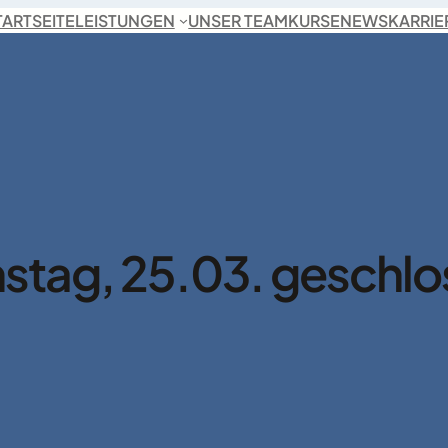
TARTSEITE
LEISTUNGEN
UNSER TEAM
KURSE
NEWS
KARRIE
stag, 25.03. geschlo