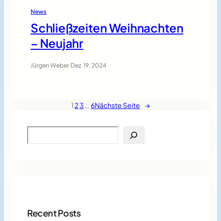
News
Schließzeiten Weihnachten
– Neujahr
Jürgen Weber
·
Dez. 19, 2024
1
2
3
…
6
Nächste Seite
→
S
e
a
r
c
h
Recent Posts