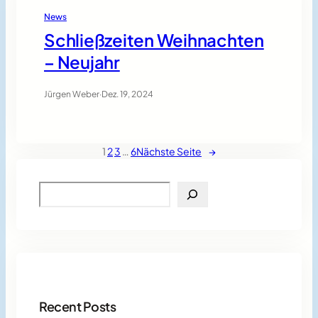
News
Schließzeiten Weihnachten
– Neujahr
Jürgen Weber
·
Dez. 19, 2024
1
2
3
…
6
Nächste Seite
→
S
e
a
r
c
h
Recent Posts