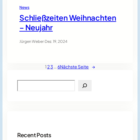
News
Schließzeiten Weihnachten
– Neujahr
Jürgen Weber
·
Dez. 19, 2024
1
2
3
…
6
Nächste Seite
→
S
e
a
r
c
h
Recent Posts